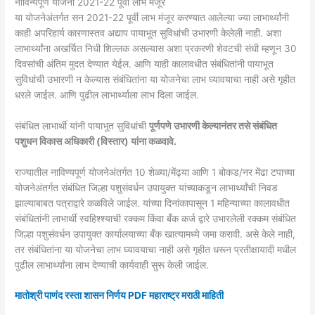
नाविन्यपूर्ण योजना 2021-22 पूर्वी लाभ मंजूर
या योजनेअंतर्गत सन 2021-22 पूर्वी लाभ मंजूर करण्यात आलेल्या ज्या लाभार्थ्यांनी
काही अपरिहार्य कारणास्तव अद्याप पायाभूत सुविधांची उभारणी केलेली नाही. अशा
लाभार्थ्यांना अखर्चित निधी शिल्लक असल्यास अशा प्रकरणी शेवटची संधी म्हणून 30
दिवसांची अंतिम मुदत देण्यात येईल. आणि याही कालावधीत संबंधितांनी पायाभूत
सुविधांची उभारणी न केल्यास संबंधितांना या योजनेचा लाभ घ्यावयाचा नाही असे गृहीत
धरले जाईल. आणि पुढील लाभार्थ्याला लाभ दिला जाईल.
संबंधित लाभार्थी यांनी पायाभूत सुविधांची
पूर्णपणे उभारणी केल्यानंतर तसे संबंधित
पशुधन विकास अधिकारी (विस्तार) यांना कळवावे.
राज्यातील नाविण्यपूर्ण योजनेअंतर्गत 10 शेळ्या/मेंढ्या आणि 1 बोकड/नर मेंढा टपाच्या
योजनेअंतर्गत संबंधित जिल्हा पशुसंवर्धन उपायुक्त यांच्याकडून लाभार्थ्यांची निवड
झाल्याबाबत पत्राद्वारे कळविले जाईल. यांच्या दिनांकापासून 1 महिन्याच्या कालावधीत
संबंधितांनी लाभार्थी स्वहिश्‍श्‍याची रक्कम किंवा बँक कर्ज द्वारे उभारलेली रक्कम संबंधित
जिल्हा पशुसंवर्धन उपायुक्त कार्यालयाच्या बँक खात्यामध्ये जमा करावी. असे केले नाही,
तर संबंधितांना या योजनेचा लाभ घ्यावयाचा नाही असे गृहीत धरून प्रतीक्षायादी मधील
पुढील लाभार्थ्यांना लाभ देण्याची कार्यवाही सुरू केली जाईल.
मातोश्री पाणंद रस्ता शासन निर्णय PDF महाराष्ट्र मराठी माहिती