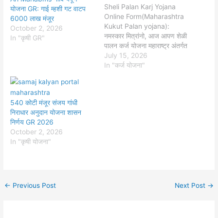
Sheli Palan Karj Yojana
योजना GR: गाई म्हशी गट वाटप
Online Form(Maharashtra
6000 लाख मंजूर
Kukut Palan yojana):
October 2, 2026
नमस्कार मित्रांनो, आज आपण शेळी
In "कृषी GR"
पालन कर्ज योजना महाराष्ट्र अंतर्गत
राबविण्यात येणाऱ्या सर्व योजनांची
July 15, 2026
पशुपालन कर्ज योजना महाराष्ट्र
In "कर्ज योजना"
(Pashupalan Yojana) माहिती
या लेखामध्ये पाहणार आहोत,
त्यासाठी हा लेख संपूर्ण वाचा.
540 कोटी मंजूर संजय गांधी
महाराष्ट्र राज्यात कोणकोणत्या
निराधार अनुदान योजना शासन
योजना अंतर्गत शेळीपालन आणि
निर्णय GR 2026
पशुपालन अनुदान दिले जाते…
October 2, 2026
In "कृषी योजना"
←
Previous Post
Next Post
→