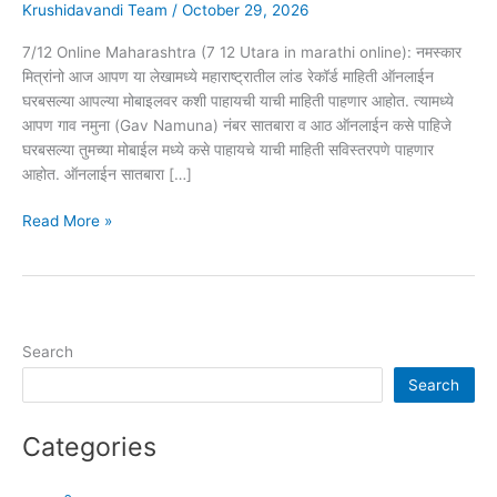
Krushidavandi Team
/
October 29, 2026
7/12 Online Maharashtra (7 12 Utara in marathi online): नमस्कार
मित्रांनो आज आपण या लेखामध्ये महाराष्ट्रातील लांड रेकॉर्ड माहिती ऑनलाईन
घरबसल्या आपल्या मोबाइलवर कशी पाहायची याची माहिती पाहणार आहोत. त्यामध्ये
आपण गाव नमुना (Gav Namuna) नंबर सातबारा व आठ ऑनलाईन कसे पाहिजे
घरबसल्या तुमच्या मोबाईल मध्ये कसे पाहायचे याची माहिती सविस्तरपणे पाहणार
आहोत. ऑनलाईन सातबारा […]
7/12
Read More »
Online
Maharashtra:
ऑनलाइन
सातबारा
व
Search
८-
Search
अ
पाहणे
Categories