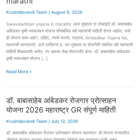
marathi
Krushidavandi Team
/
August 9, 2026
Swavalamban yojana in marathi: आज तुम्हाला या लेखाद्वारे डॉ. बाबासाहेब
आंबेडकर कृषी स्वावलंबन योजना शीसंबंधित सर्व महत्वाची माहिती देणार आहोत. जसे
ही योजना काय आहे?, उद्दिष्ट, त्याचे फायदे, पात्रता, Ambedkar Yojana list,
महत्वाची कागदपत्रे, अर्ज प्रक्रिया इ. जर तुम्हाला या योजनेशी संबंधित सर्व महत्वाची
माहिती मिळवायची असेल, तर आमचा लेख शेवटपर्यंत वाचा. डॉ. बाबासाहेब आंबेडकर
कृषी स्वावलंबन योजना […]
डॉ.
Read More »
बाबासाहेब
आंबेडकर
कृषी
डॉ. बाबासाहेब आंबेडकर रोजगार प्रोत्साहन
स्वावलंबन
योजना
योजना 2026 महाराष्ट्र GR संपूर्ण माहिती
2026
|
Krushidavandi Team
/
July 12, 2026
Swavalamban
डॉ. बाबासाहेब आंबेडकर रोजगार प्रोत्साहन योजना महाराष्ट्र: ही योजना राज्यातील
yojana
लोकांना रोजगार उपलब्ध करून देण्याच्या उद्देशाने सुरू करण्यात आली असून,