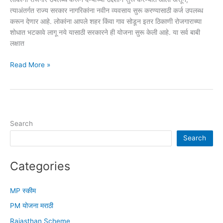
in
त्याअंतर्गत राज्य सरकार नागरिकांना नवीन व्यवसाय सुरू करण्यासाठी कर्ज उपलब्ध
marathi
करून देणार आहे. लोकांना आपले शहर किंवा गाव सोडून इतर ठिकाणी रोजगाराच्या
शोधात भटकावे लागू नये यासाठी सरकारने ही योजना सुरू केली आहे. या सर्व बाबी
लक्षात
डॉ.
Read More »
बाबासाहेब
आंबेडकर
रोजगार
प्रोत्साहन
योजना 2026
Search
महाराष्ट्र
Search
GR
संपूर्ण
माहिती
Categories
MP स्कीम
PM योजना मराठी
Rajasthan Scheme