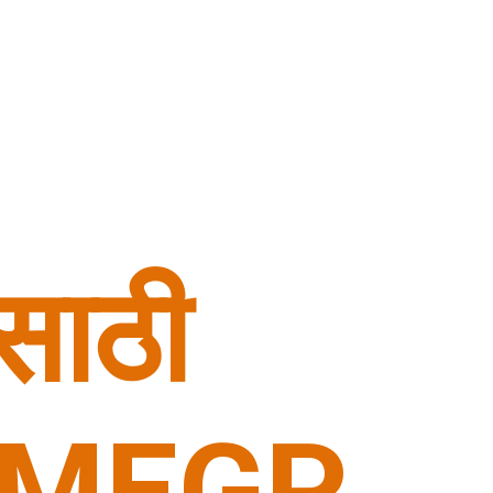
साठी 
 PMEGP 