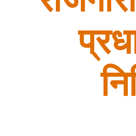
प्रध
निर