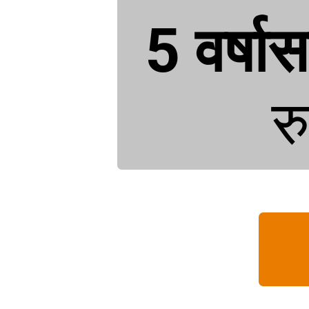
5 वर्ष
र