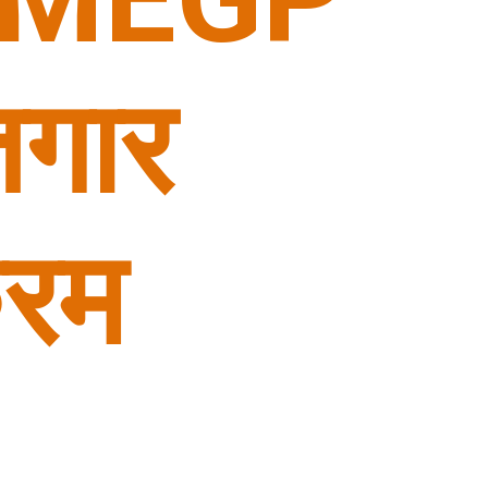
जगार 
क्रम