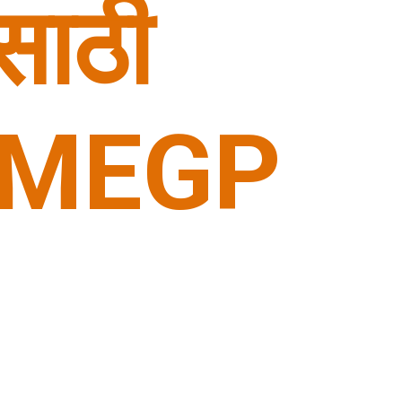
साठी 
 PMEGP 
गार 