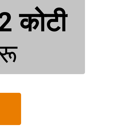
42 कोटी
रू