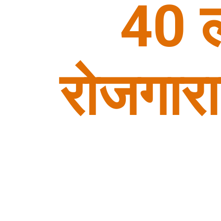
40 ल
रोजगार
प्रध