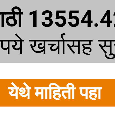
ासाठी 13554.
ुपये खर्चासह सु
येथे माहिती पहा 